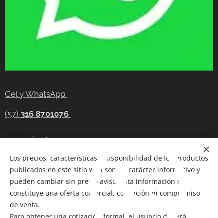
Cel y WhatsApp:
(57)
316 8701076
gerencia@tecnocompras.com.co
Los precios, características y disponibilidad de los productos
Cel y WhatsApp:(57)
316 8701076
publicados en este sitio web son de carácter informativo y
Cel: (57) 300 8686914
pueden cambiar sin previo aviso. Esta información no
constituye una oferta comercial, cotización ni compromiso
Telegram:
https://t.me/tecnocompras
de venta.
Para obtener una cotización formal, el usuario deberá