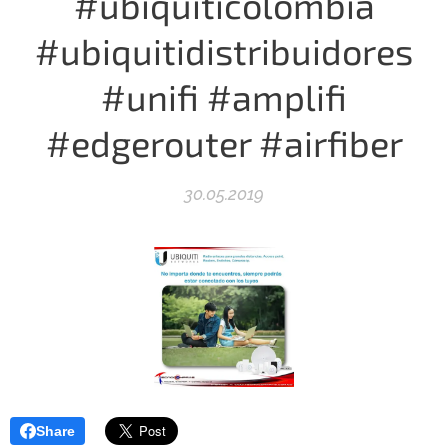
#ubiquiticolombia
#ubiquitidistribuidores
#unifi #amplifi
#edgerouter #airfiber
30.05.2019
Share