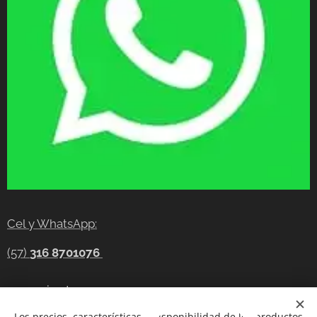
Cel y WhatsApp:
(57)
316 8701076
gerencia@tecnocompras.com.co
Los precios, características y disponibilidad de los productos