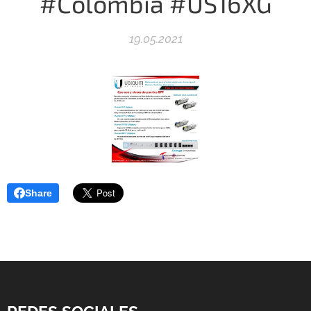
#Colombia #US16XG
19.05.2021
Share