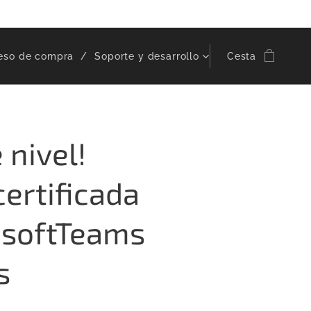
eso de compra
Soporte y desarrollo
Cesta
 nivel! 🚀
certificada
osoftTeams
s