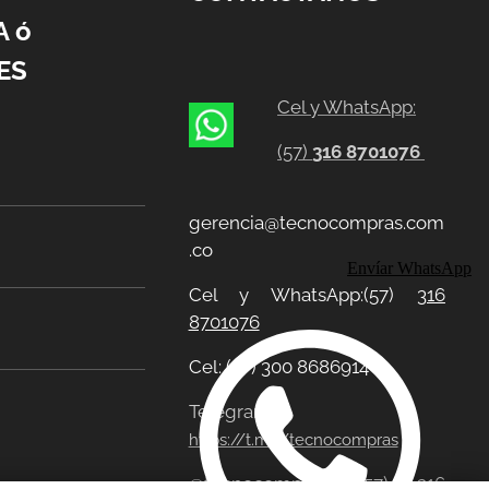
A ó
ES
Cel y WhatsApp:
(57)
316 8701076
gerencia@tecnocompras.com
.co
Envíar WhatsApp
Cel y WhatsApp:(57)
316
8701076
Cel: (57) 300 8686914
Telegram:
https://t.me/tecnocompras
@tecnocompras;
(57) 316