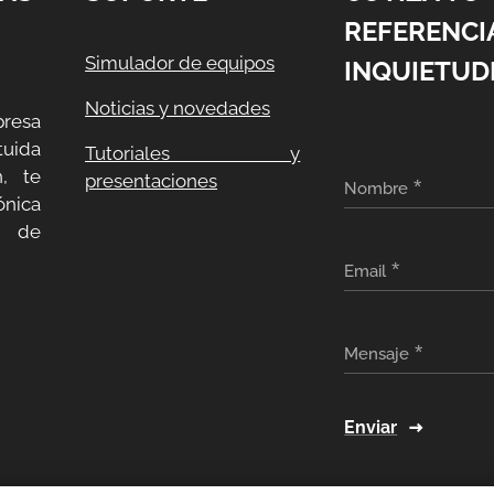
REFERENCI
Simulador de equipos
INQUIETUD
Noticias y novedades
resa
uida
Tutoriales y
, te
presentaciones
Nombre
ónica
a de
Email
Mensaje
Enviar