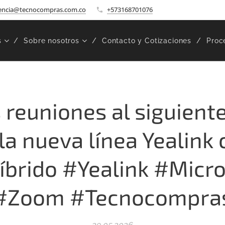
encia@tecnocompras.com.co
+573168701076
s
Sobre nosotros
Contacto y Cotizaciones
Proc
s reuniones al siguiente
a nueva línea Yealink 
íbrido #Yealink #Micr
#Zoom #Tecnocompra