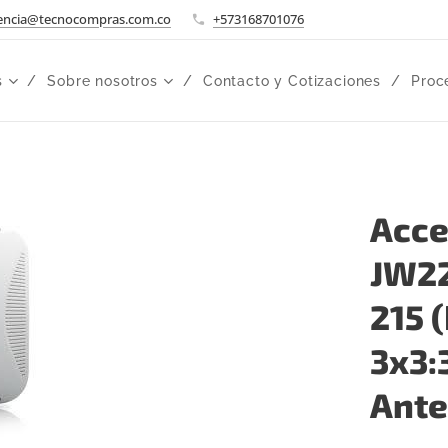
encia@tecnocompras.com.co
+573168701076
s
Sobre nosotros
Contacto y Cotizaciones
Proc
Acce
JW22
215 
3x3:
Ante