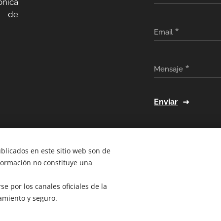
ónica
a de
Email
Mensaje
Enviar
ublicados en este sitio web son de
nformación no constituye una
e por los canales oficiales de la
amiento y seguro.
2026
@ Bogotá- Colombia Tecnocompras SAS. Todos los derechos r