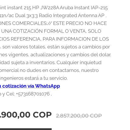
int instant 215 HP JW228A Aruba Instant IAP-215
11n/ac Dual 3x3:3 Radio Integrated Antenna AP .
NES COMERCIALES:// ESTE PRECIO NO HACE
E UNA COTIZACIÓN FORMAL O VENTA, SOLO
IOS REFERENCIA, PARA INFORMACION DE LOS
 son valores totales, están sujetos a cambios por
es vigentes, actualizaciones y cambios del dolar.
idad sujeta a inventarios. Cualquier inquietud
comercial no dudes en contactarnos, nuestro
ngenieros estará a tu servicio.
tu cotización vía WhatsApp
y Cel: +573168701076 ,
.900,00
COP
2.857.200,00
COP