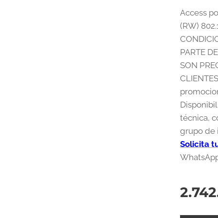
Access po
(RW) 802.
CONDICIO
PARTE D
SON PREC
CLIENTES.
promocion
Disponibil
técnica, 
grupo de i
Solicita 
WhatsApp 
2.742