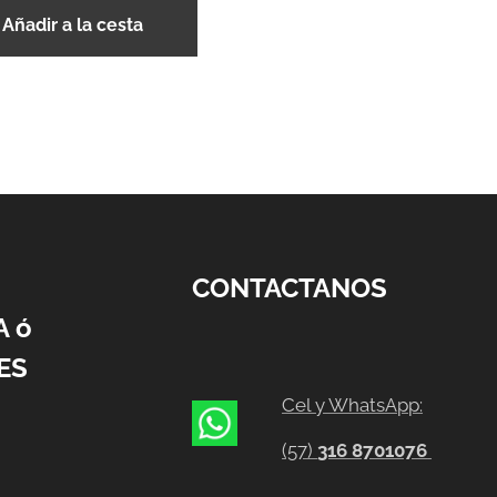
Añadir a la cesta
CONTACTANOS
A ó
ES
Cel y WhatsApp:
(57)
316 8701076