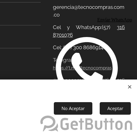
gerencia@tecnocompras.com
.co
Envíar WhatsApp
Cel y WhatsApp:(57)
316
8701076
Cel: (57) 300 8686914
Telegram:
https://t.me/tecnocompras
@tecnocompras;
(57) 316
8701076
No Aceptar
Aceptar
eservados
Cookies