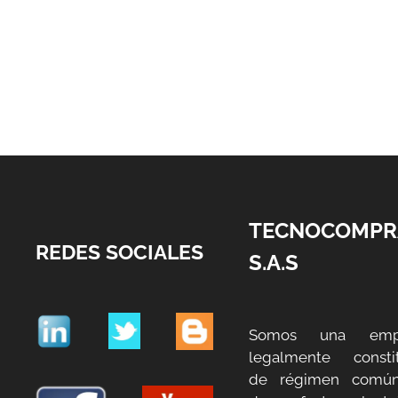
TECNOCOMPR
REDES SOCIALES
S.A.S
Somos una emp
legalmente constit
de régimen común