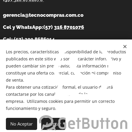
gerencia@tecnocompras.com.co
Cel y WhatsApp:(57)
316 8701076
Cel: (57) 300 8686914
Telegram:
Los precios, características y disponibilidad de los productos
https://t.me/tecnocompras
publicados en este sitio web son de carácter informativo y
@tecnocompras;
(57) 316 8701076
pueden cambiar sin previo aviso. Esta información no
constituye una oferta comercial, cotización ni compromiso
de venta.
Para obtener una cotización formal, el usuario deberá
Copyright 2012-2026
@ Bogotá- Colombia Tecnocompras
contactarse por los canales oficiales de la
SAS. Todos los derechos reservados
empresa. Utilizamos cookies para permitir un correcto
Cookies
funcionamiento y seguro.
Añadir a la cesta
No Aceptar
Aceptar