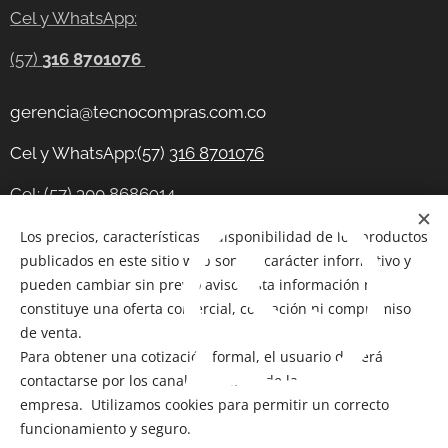
Cel y WhatsApp:
(57)
316 8701076
gerencia@tecnocompras.com.co
Cel y WhatsApp:(57)
316 8701076
Cel: (57) 300 8686914
Telegram:
Los precios, características y disponibilidad de los productos
https://t.me/tecnocompras
publicados en este sitio web son de carácter informativo y
@tecnocompras;
(57) 316 8701076
pueden cambiar sin previo aviso. Esta información no
constituye una oferta comercial, cotización ni compromiso
de venta.
Para obtener una cotización formal, el usuario deberá
Copyright 2012-2026
@ Bogotá- Colombia Tecnocompras
contactarse por los canales oficiales de la
SAS. Todos los derechos reservados
empresa. Utilizamos cookies para permitir un correcto
Cookies
funcionamiento y seguro.