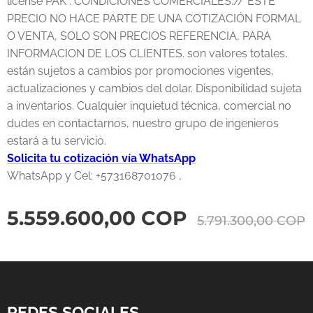
license PAK . CONDICIONES COMERCIALES:// ESTE
PRECIO NO HACE PARTE DE UNA COTIZACIÓN FORMAL
O VENTA, SOLO SON PRECIOS REFERENCIA, PARA
INFORMACION DE LOS CLIENTES. son valores totales,
están sujetos a cambios por promociones vigentes,
actualizaciones y cambios del dolar. Disponibilidad sujeta
a inventarios. Cualquier inquietud técnica, comercial no
dudes en contactarnos, nuestro grupo de ingenieros
estará a tu servicio.
Solicita tu cotización vía WhatsApp
WhatsApp y Cel: +573168701076 ,
5.559.600,00
COP
5.791.300,00
COP
REDES SOCIALES