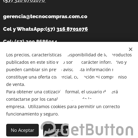
(57)
316 8701076
gerencia@tecnocompras.com.co
Cel y WhatsApp:(57)
316 8701076
Cel: (57) 300 8686914
Telegram:
Los precios, características y disponibilidad de los productos
https://t.me/tecnocompras
publicados en este sitio web son de carácter informativo y
@tecnocompras;
(57) 316 8701076
pueden cambiar sin previo aviso. Esta información no
constituye una oferta comercial, cotización ni compromiso
de venta.
Para obtener una cotización formal, el usuario deberá
Copyright 2012-2026
@ Bogotá- Colombia Tecnocompras
contactarse por los canales oficiales de la
SAS. Todos los derechos reservados
empresa. Utilizamos cookies para permitir un correcto
Cookies
funcionamiento y seguro.
Añadir a la cesta
No Aceptar
Aceptar