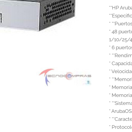
**HP Arub
**Especifi
* **Puertos
* 48 puer
1/10/25/
* 6 puert
* **Rendim
* Capacid
* Velocida
* **Memori
* Memoria
* Memoria
* **Sistem
* ArubaO
* **Caract
* Protoco