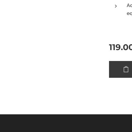
Ac
eq
119.0