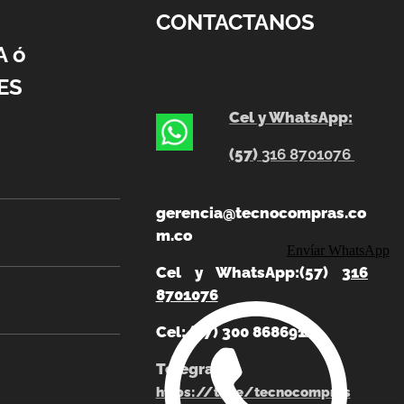
CONTACTANOS
A ó
ES
Cel y WhatsApp:
(57)
316 8701076
gerencia@tecnocompras.co
m.co
Envíar WhatsApp
Cel y WhatsApp:(57)
316
8701076
Cel: (57) 300 8686914
Telegram:
https://t.me/tecnocompras