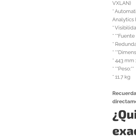
VXLAN)
* Automat
Analytics
* Visibili
* **Fuente
* Redunda
* **Dimens
* 443 mm
* **Peso:**
* 11,7 kg
Recuerda 
directame
¿Qui
exa