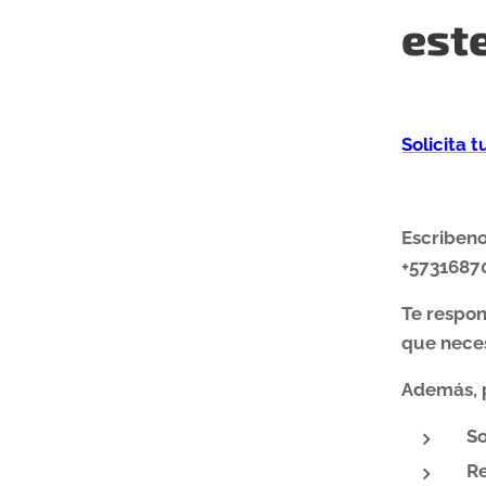
est
Solicita 
Escriben
+5731687
Te respo
que neces
Además, 
So
Re