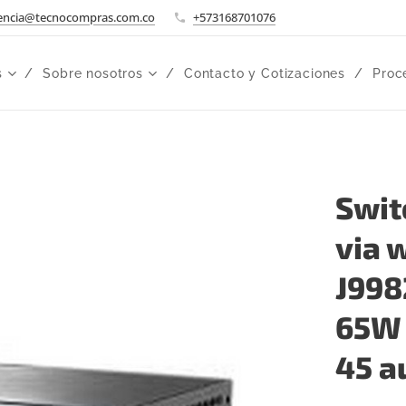
encia@tecnocompras.com.co
+573168701076
s
Sobre nosotros
Contacto y Cotizaciones
Proc
Swit
via 
J998
65W 
45 a