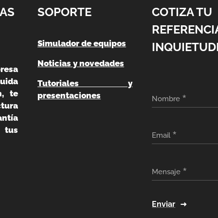
AS
SOPORTE
COTIZA TU
REFERENCI
Simulador de equipos
INQUIETUD
Noticias y novedades
resa
uida
Tutoriales y
, te
presentaciones
Nombre
ura
ntía
 tus
Email
Mensaje
Enviar