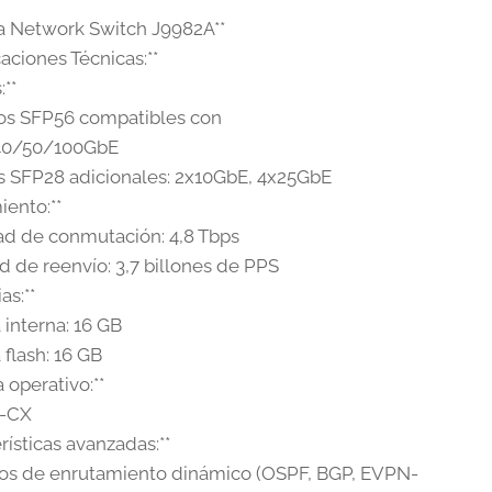
a Network Switch J9982A**
caciones Técnicas:**
:**
tos SFP56 compatibles con
40/50/100GbE
os SFP28 adicionales: 2x10GbE, 4x25GbE
iento:**
ad de conmutación: 4,8 Tbps
d de reenvío: 3,7 billones de PPS
as:**
 interna: 16 GB
 flash: 16 GB
a operativo:**
S-CX
erísticas avanzadas:**
los de enrutamiento dinámico (OSPF, BGP, EVPN-