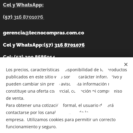
Cel y WhatsApp:
(57)
316 8701076
gerencia@tecnocompras.com.co
Cel y WhatsApp:(57)
316 8701076
Cel: (57) 300 8686914
Telegram:
Los precios, características y disponibilidad de los productos
https://t.me/tecnocompras
publicados en este sitio web son de carácter informativo y
@tecnocompras;
(57) 316 8701076
pueden cambiar sin previo aviso. Esta información no
constituye una oferta comercial, cotización ni compromiso
de venta.
Para obtener una cotización formal, el usuario deberá
Copyright 2012-2026
@ Bogotá- Colombia Tecnocompras
contactarse por los canales oficiales de la
SAS. Todos los derechos reservados
empresa. Utilizamos cookies para permitir un correcto
Cookies
funcionamiento y seguro.