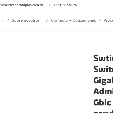
encia@tecnocompras.com.co
+573168701076
s
Sobre nosotros
Contacto y Cotizaciones
Proc
Swti
Swit
Giga
Admi
Gbic