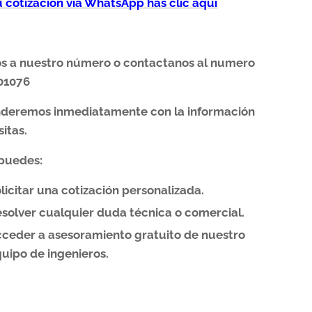
tu cotización vía WhatsApp has clic aqui
os a nuestro número o contactanos al numero
01076
nderemos inmediatamente con la información
itas.
puedes:
licitar una cotización personalizada.
solver cualquier duda técnica o comercial.
ceder a asesoramiento gratuito de nuestro
uipo de ingenieros.