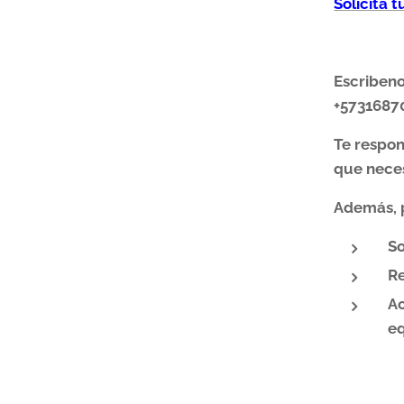
Solicita 
Escriben
+5731687
Te respo
que neces
Además, 
So
Re
Ac
eq