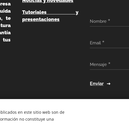
Noticias y novedades
resa
uida
Tutoriales y
, te
presentaciones
Nombre
ura
ntía
 tus
Email
Mensaje
Enviar
ublicados en este sitio web son de
nformación no constituye una