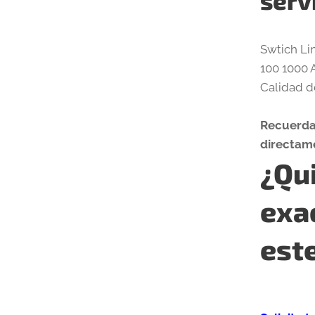
serv
Swtich Li
100 1000 
Calidad d
Recuerda 
directame
¿Qui
exa
est