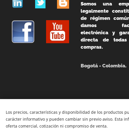
Somos una emp
legalmente constit
de régimen común
damos fact
electrónica y gara
directa de todas
compras.
Bogotá - Colombia.
Los precios, características y disponibilidad de los productos p
carácter informativo y pueden cambiar sin previo aviso. Esta i
oferta comercial, cotización ni compromiso de venta.