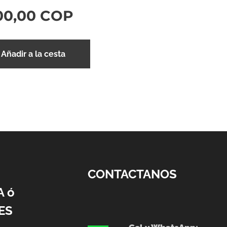
00,00
COP
Añadir a la cesta
CONTACTANOS
A ó
ES