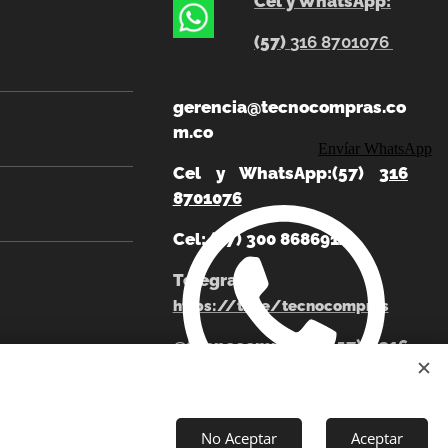
Cel y WhatsApp:
(57)
316 8701076
gerencia@tecnocompras.co
m.co
Envíar WhatsApp
Cel y WhatsApp:(57)
316
8701076
Cel: (57) 300 8686914
Telegram:
https://t.me/tecnocompras
@tecnocompras;
(57) 316
8701076
No Aceptar
Aceptar