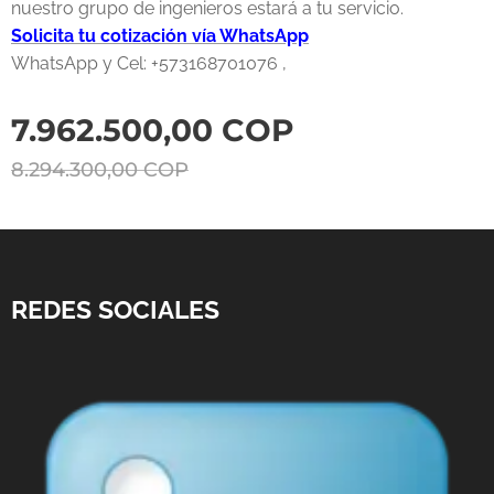
nuestro grupo de ingenieros estará a tu servicio.
Solicita tu cotización vía WhatsApp
WhatsApp y Cel: +573168701076 ,
7.962.500,00
COP
8.294.300,00
COP
REDES SOCIALES