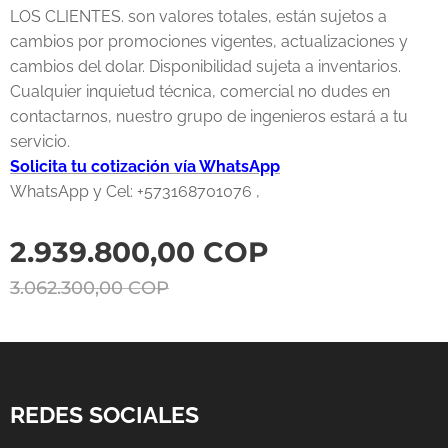
LOS CLIENTES. son valores totales, están sujetos a
cambios por promociones vigentes, actualizaciones y
cambios del dolar. Disponibilidad sujeta a inventarios.
Cualquier inquietud técnica, comercial no dudes en
contactarnos, nuestro grupo de ingenieros estará a tu
servicio.
Solicita tu cotización vía WhatsApp
WhatsApp y Cel: +573168701076 ,
2.939.800,00
COP
3.062.300,00
COP
REDES SOCIALES