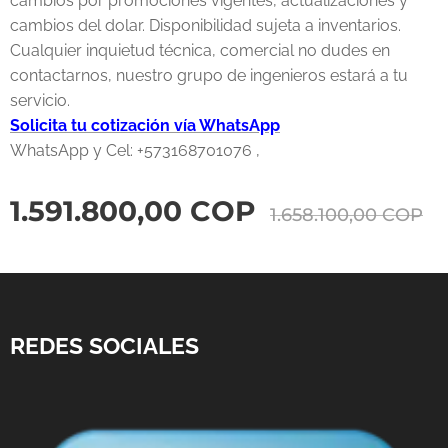
cambios por promociones vigentes, actualizaciones y
cambios del dolar. Disponibilidad sujeta a inventarios.
Cualquier inquietud técnica, comercial no dudes en
contactarnos, nuestro grupo de ingenieros estará a tu
servicio.
Solicita tu cotización vía WhatsApp
WhatsApp y Cel: +573168701076 ,
1.591.800,00
COP
1.658.100,00
COP
REDES SOCIALES