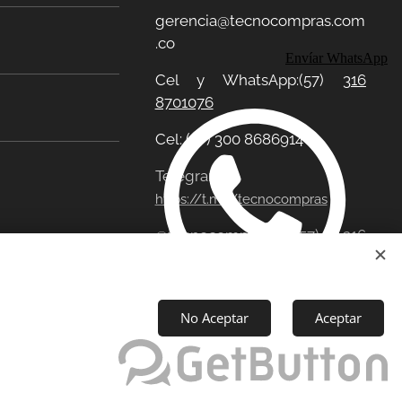
gerencia@tecnocompras.com
.co
Envíar WhatsApp
Cel y WhatsApp:(57)
316
8701076
Cel: (57) 300 8686914
Telegram:
https://t.me/tecnocompras
@tecnocompras;
(57) 316
8701076
No Aceptar
Aceptar
eservados
Cookies