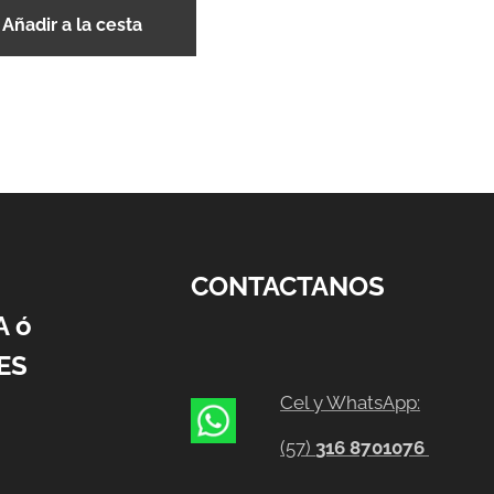
Añadir a la cesta
CONTACTANOS
A ó
ES
Cel y WhatsApp:
(57)
316 8701076