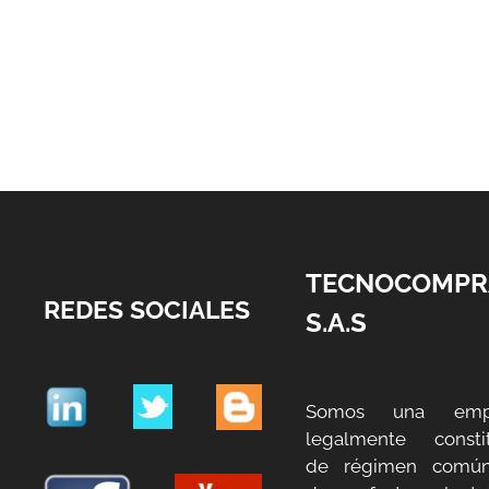
TECNOCOMPR
REDES SOCIALES
S.A.S
Somos una emp
legalmente constit
de régimen común