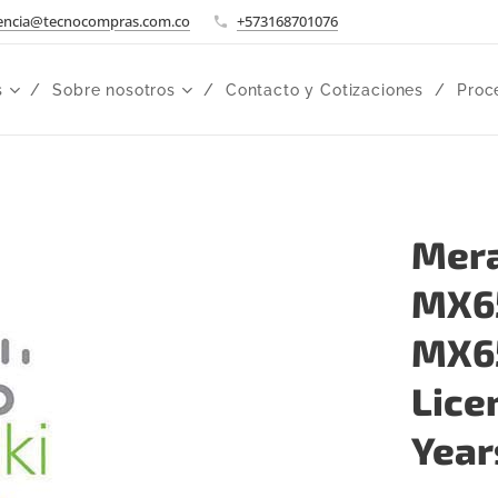
encia@tecnocompras.com.co
+573168701076
s
Sobre nosotros
Contacto y Cotizaciones
Proc
Mera
MX65
MX65
Lice
Year