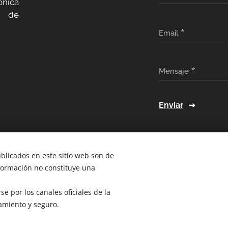
ónica
a de
Email
Mensaje
Enviar
ublicados en este sitio web son de
nformación no constituye una
e por los canales oficiales de la
amiento y seguro.
2026
@ Bogotá- Colombia Tecnocompras SAS. Todos los derechos r