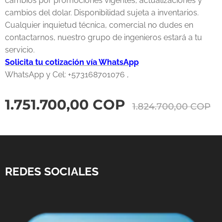
cambios por promociones vigentes, actualizaciones y
cambios del dolar. Disponibilidad sujeta a inventarios.
Cualquier inquietud técnica, comercial no dudes en
contactarnos, nuestro grupo de ingenieros estará a tu
servicio.
Solicita tu cotización vía WhatsApp
WhatsApp y Cel: +573168701076 ,
1.751.700,00
COP
1.824.700,00
COP
REDES SOCIALES