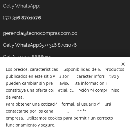
Cel y WhatsApp:
(57)
316 8701076
gerencia@tecnocompras.com.co
Cel y WhatsApp:(57)
316 8701076
Cel: (57) 300 8686914
Telegram:
Los precios, características y disponibilidad de los productos
https://t.me/tecnocompras
publicados en este sitio web son de carácter informativo y
@tecnocompras;
(57) 316 8701076
pueden cambiar sin previo aviso. Esta información no
constituye una oferta comercial, cotización ni compromiso
de venta.
Para obtener una cotización formal, el usuario deberá
Copyright 2012-2026
@ Bogotá- Colombia Tecnocompras
contactarse por los canales oficiales de la
SAS. Todos los derechos reservados
empresa. Utilizamos cookies para permitir un correcto
Cookies
funcionamiento y seguro.