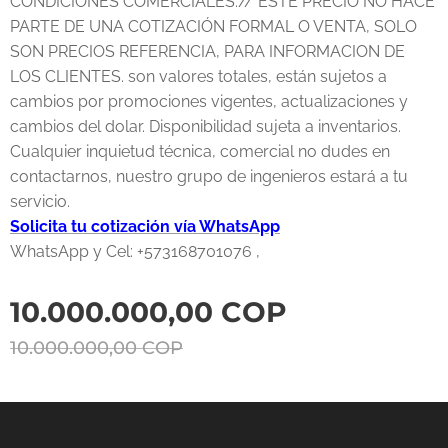
CONDICIONES COMERCIALES:// ESTE PRECIO NO HACE
PARTE DE UNA COTIZACIÓN FORMAL O VENTA, SOLO
SON PRECIOS REFERENCIA, PARA INFORMACION DE
LOS CLIENTES. son valores totales, están sujetos a
cambios por promociones vigentes, actualizaciones y
cambios del dolar. Disponibilidad sujeta a inventarios.
Cualquier inquietud técnica, comercial no dudes en
contactarnos, nuestro grupo de ingenieros estará a tu
servicio.
Solicita tu cotización vía WhatsApp
WhatsApp y Cel: +573168701076 ,
10.000.000,00
COP
10.000.000,00
COP