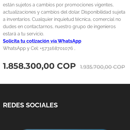
están sujetos a cambios por promociones vigentes,
actualizaciones y cambios del dolar. Disponibilidad sujeta
a inventarios. Cualquier inquietud técnica, comercial no
dudes en contactarnos, nuestro grupo de ingenieros
estará a tu servicio.
Solicita tu cotización vía WhatsApp
WhatsApp y Cel: +573168701076 ,
1.858.300,00
COP
1.935.700,00
COP
REDES SOCIALES