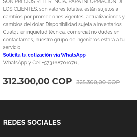
SON PRECIOS REFERENCIA, PARA INFORMACION DE
LOS CLIENTES. son valores totales, están sujetos a
cambios por promociones vigentes, actualizaciones y
cambios del dolar. Disponibilidad sujeta a inventarios.
Cualquier inquietud técnica, comercial no dudes en
contactarnos, nuestro grupo de ingenieros estará a tu
servicio.
Solicita tu cotización vía WhatsApp
WhatsApp y Cel: +573168701076 ,
312.300,00
COP
325.300,00
COP
REDES SOCIALES