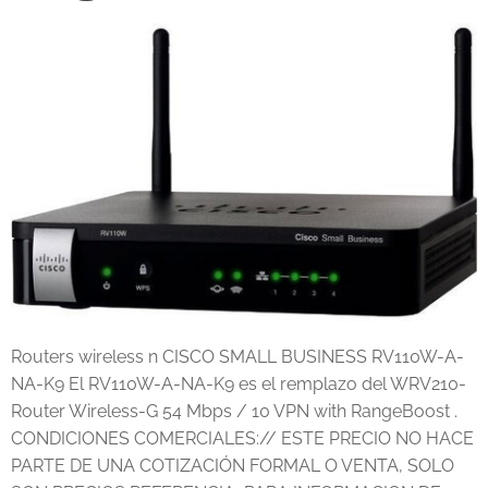
Routers wireless n CISCO SMALL BUSINESS RV110W-A-
NA-K9 El RV110W-A-NA-K9 es el remplazo del WRV210-
Router Wireless-G 54 Mbps / 10 VPN with RangeBoost .
CONDICIONES COMERCIALES:// ESTE PRECIO NO HACE
PARTE DE UNA COTIZACIÓN FORMAL O VENTA, SOLO