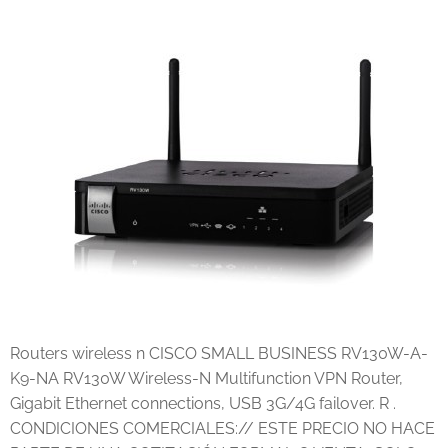
Routers wireless n CISCO SMALL BUSINESS RV130W-A-
K9-NA RV130W Wireless-N Multifunction VPN Router,
Gigabit Ethernet connections, USB 3G/4G failover. R .
CONDICIONES COMERCIALES:// ESTE PRECIO NO HACE