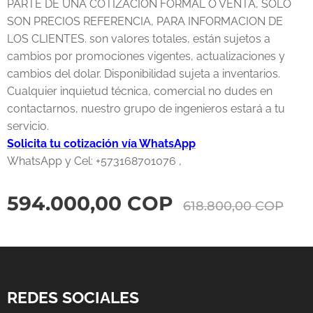
PARTE DE UNA COTIZACIÓN FORMAL O VENTA, SOLO
SON PRECIOS REFERENCIA, PARA INFORMACION DE
LOS CLIENTES. son valores totales, están sujetos a
cambios por promociones vigentes, actualizaciones y
cambios del dolar. Disponibilidad sujeta a inventarios.
Cualquier inquietud técnica, comercial no dudes en
contactarnos, nuestro grupo de ingenieros estará a tu
servicio.
Solicita tu cotización vía WhatsApp
WhatsApp y Cel: +573168701076 ,
594.000,00
COP
618.800,00
COP
REDES SOCIALES