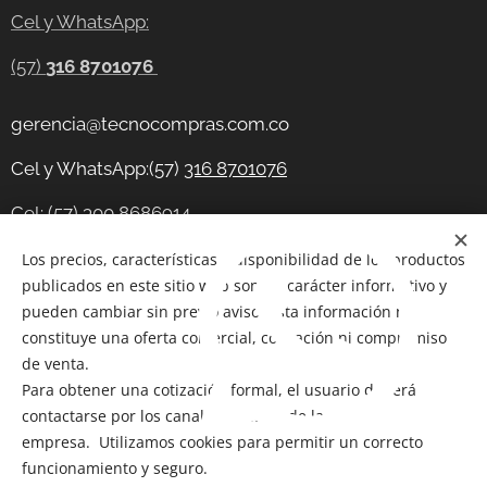
Cel y WhatsApp:
(57)
316 8701076
gerencia@tecnocompras.com.co
Cel y WhatsApp:(57)
316 8701076
Cel: (57) 300 8686914
Telegram:
Los precios, características y disponibilidad de los productos
https://t.me/tecnocompras
publicados en este sitio web son de carácter informativo y
@tecnocompras;
(57) 316 8701076
pueden cambiar sin previo aviso. Esta información no
constituye una oferta comercial, cotización ni compromiso
de venta.
Para obtener una cotización formal, el usuario deberá
Copyright 2012-2026
@ Bogotá- Colombia Tecnocompras
contactarse por los canales oficiales de la
SAS. Todos los derechos reservados
empresa. Utilizamos cookies para permitir un correcto
Cookies
funcionamiento y seguro.