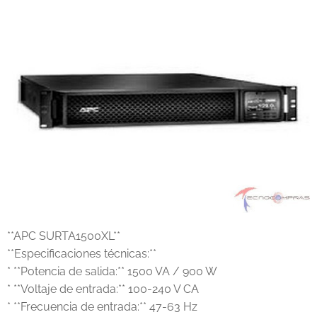
**APC SURTA1500XL**
**Especificaciones técnicas:**
* **Potencia de salida:** 1500 VA / 900 W
* **Voltaje de entrada:** 100-240 V CA
* **Frecuencia de entrada:** 47-63 Hz