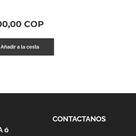
00,00
COP
Añadir a la cesta
CONTACTANOS
A ó