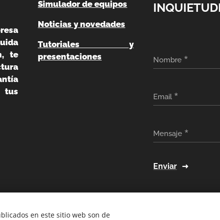
Simulador de equipos
INQUIETUD
Noticias y novedades
resa
uida
Tutoriales y
, te
presentaciones
Nombre
ura
ntía
 tus
Email
Mensaje
Enviar
ublicados en este sitio web son de