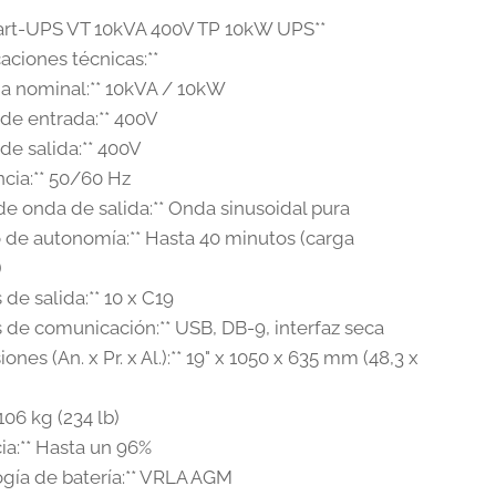
art-UPS VT 10kVA 400V TP 10kW UPS**
caciones técnicas:**
cia nominal:** 10kVA / 10kW
e de entrada:** 400V
e de salida:** 400V
ncia:** 50/60 Hz
de onda de salida:** Onda sinusoidal pura
o de autonomía:** Hasta 40 minutos (carga
)
s de salida:** 10 x C19
s de comunicación:** USB, DB-9, interfaz seca
iones (An. x Pr. x Al.):** 19" x 1050 x 635 mm (48,3 x
 106 kg (234 lb)
ncia:** Hasta un 96%
logía de batería:** VRLA AGM