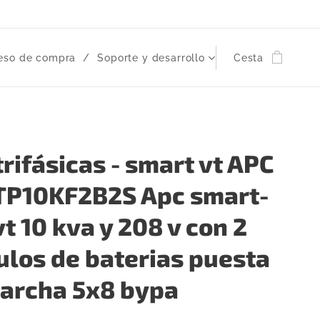
eso de compra
Soporte y desarrollo
Cesta
trifásicas - smart vt APC
P10KF2B2S Apc smart-
vt 10 kva y 208 v con 2
los de baterias puesta
archa 5x8 bypa