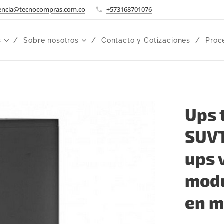
encia@tecnocompras.com.co
+573168701076
s
Sobre nosotros
Contacto y Cotizaciones
Proc
Ups 
SUVT
ups 
modu
en m