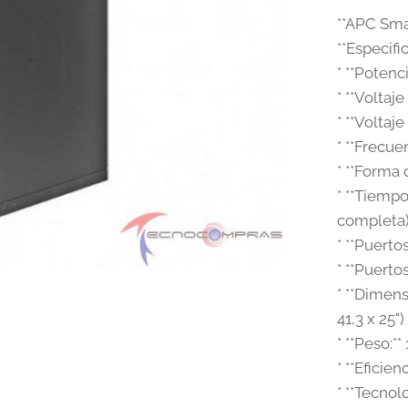
**APC Sm
**Especifi
* **Poten
* **Voltaj
* **Voltaj
* **Frecue
* **Forma 
* **Tiemp
completa
* **Puerto
* **Puerto
* **Dimens
41,3 x 25")
* **Peso:**
* **Eficie
* **Tecno