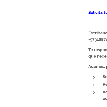
Solicita 
Escriben
+5731687
Te respo
que neces
Además, 
So
Re
Ac
eq