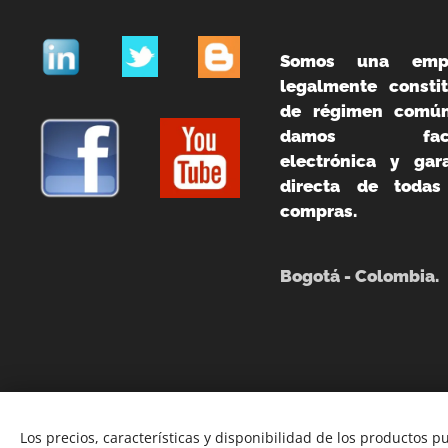
Somos una emp
legalmente constit
de régimen común
damos fact
electrónica y gara
directa de todas
compras.
Bogotá - Colombia.
Los precios, características y disponibilidad de los productos p