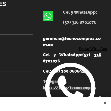
ES
Cel y WhatsApp:
(57)
316 8701076
gerencia@tecnocompras.co
m.co
Envíar WhatsApp
Cel y WhatsApp:(57)
316
8701076
Cel: (57) 300 8686914
Telegram:
https://t.me/tecnocompras
@tecnocompras;
(57) 316
8701076