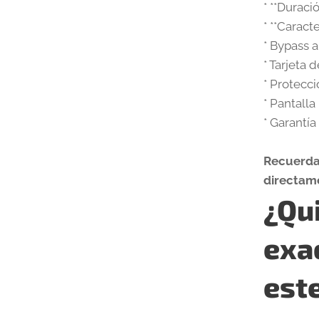
* **Duraci
* **Caract
* Bypass 
* Tarjeta 
* Protecc
* Pantall
* Garantía
Recuerda 
directame
¿Qui
exa
est