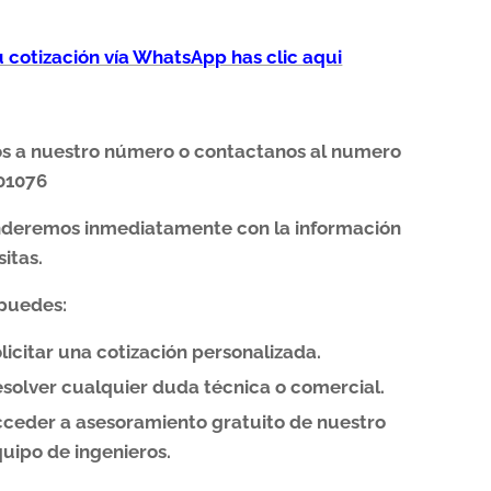
tu cotización vía WhatsApp has clic aqui
os a nuestro número o contactanos al numero
01076
nderemos inmediatamente con la información
itas.
puedes:
licitar una cotización personalizada.
solver cualquier duda técnica o comercial.
ceder a asesoramiento gratuito de nuestro
uipo de ingenieros.