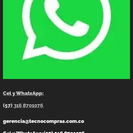
Cel y WhatsApp:
(57)
316 8701076
gerencia@tecnocompras.com.co