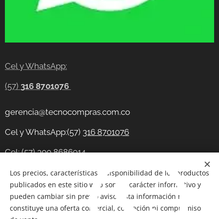
Cel y WhatsApp:
(57)
316 8701076
gerencia@tecnocompras.com.co
Cel y WhatsApp:(57)
316 8701076
Cel: (57) 300 8686914
Telegram:
Los precios, características y disponibilidad de los productos
https://t.me/tecnocompras
publicados en este sitio web son de carácter informativo y
@tecnocompras;
(57) 316 8701076
pueden cambiar sin previo aviso. Esta información no
constituye una oferta comercial, cotización ni compromiso