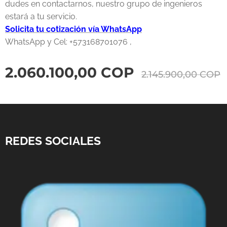
dudes en contactarnos, nuestro grupo de ingenieros
estará a tu servicio.
Solicita tu cotización vía WhatsApp
WhatsApp y Cel: +573168701076 ,
2.060.100,00
COP
2.145.900,00
COP
REDES SOCIALES