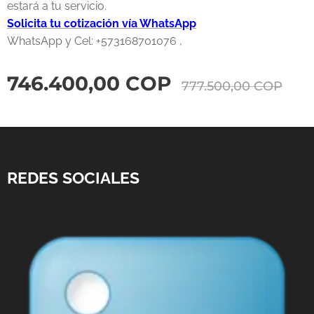
estará a tu servicio.
Solicita tu cotización vía WhatsApp
WhatsApp y Cel: +573168701076 ,
746.400,00
COP
777.500,00
COP
REDES SOCIALES