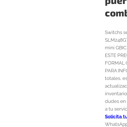
puer
com
Switchs 
SLM248GT-
mini GBI
ESTE PRE
FORMAL O
PARA INF
totales, 
actualizac
inventario
dudes en 
a tu servic
Solicita 
WhatsApp 