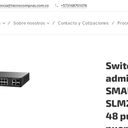
encia@tecnocompras.com.co
+573168701076
s
Sobre nosotros
Contacto y Cotizaciones
Proc
Swit
admi
SMA
SLM2
48 p