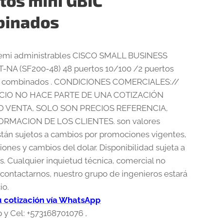
tos mini GBIC
binados
semi administrables CISCO SMALL BUSINESS
NA (SF200-48) 48 puertos 10/100 /2 puertos
C combinados . CONDICIONES COMERCIALES://
CIO NO HACE PARTE DE UNA COTIZACIÓN
 VENTA, SOLO SON PRECIOS REFERENCIA,
ORMACION DE LOS CLIENTES. son valores
están sujetos a cambios por promociones vigentes,
iones y cambios del dolar. Disponibilidad sujeta a
s. Cualquier inquietud técnica, comercial no
contactarnos, nuestro grupo de ingenieros estará
io.
tu cotización vía WhatsApp
y Cel: +573168701076 ,