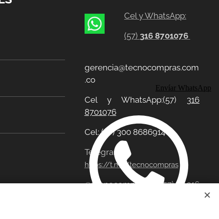
Cel y WhatsApp:
(57)
316 8701076
gerencia@tecnocompras.com
.co
Envíar WhatsApp
Cel y WhatsApp:(57)
316
8701076
Cel: (57) 300 8686914
Telegram:
https://t.me/tecnocompras
@tecnocompras;
(57) 316
8701076