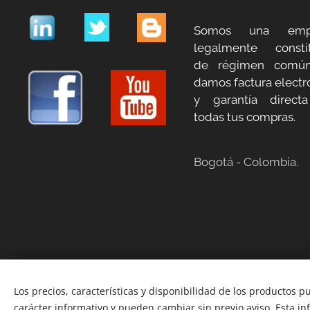
Somos una emp
legalmente constit
de régimen común
damos factura electr
y garantía direct
todas tus compras.
Bogotá - Colombia.
Los precios, características y disponibilidad de los productos p
carácter informativo y pueden cambiar sin previo aviso. Esta i