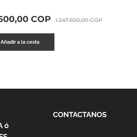
.600,00
COP
1.247.500,00
COP
Añadir a la cesta
CONTACTANOS
A ó
ES