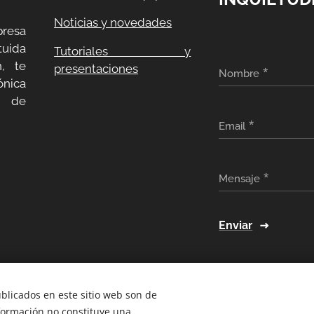
Noticias y novedades
resa
uida
Tutoriales y
, te
presentaciones
Nombre
ónica
a de
Email
Mensaje
Enviar
ublicados en este sitio web son de
nformación no constituye una