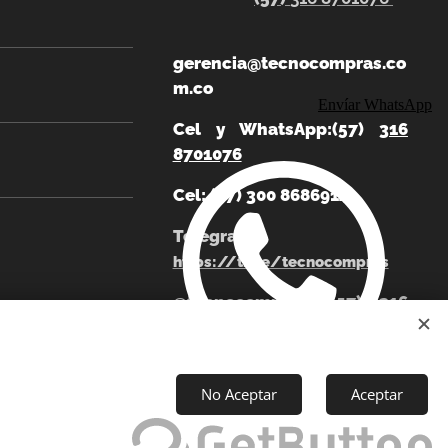
gerencia@tecnocompras.co
m.co
Envíar WhatsApp
Cel y WhatsApp:(57)
316
8701076
Cel: (57) 300 8686914
Telegram:
https://t.me/tecnocompras
@tecnocompras;
(57) 316
8701076
No Aceptar
Aceptar