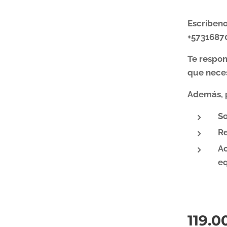
Escriben
+5731687
Te respo
que neces
Además, 
So
Re
Ac
eq
119.0