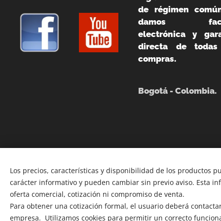
de régimen común
damos fact
electrónica y gara
directa de todas
compras.
Bogotá - Colombia.
Los precios, características y disponibilidad de los productos p
carácter informativo y pueden cambiar sin previo aviso. Esta i
oferta comercial, cotización ni compromiso de venta.
Para obtener una cotización formal, el usuario deberá contactars
empresa. Utilizamos cookies para permitir un correcto funcion