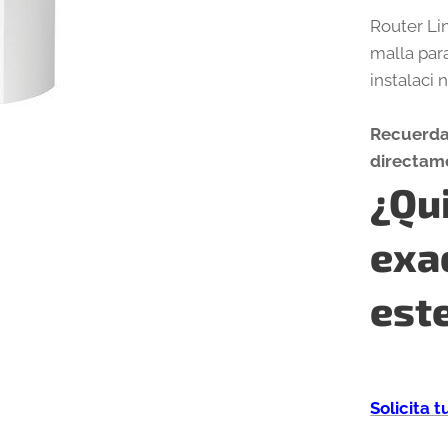
Router Li
malla par
instalaci 
Recuerda 
directame
¿Qui
exa
est
Solicita 