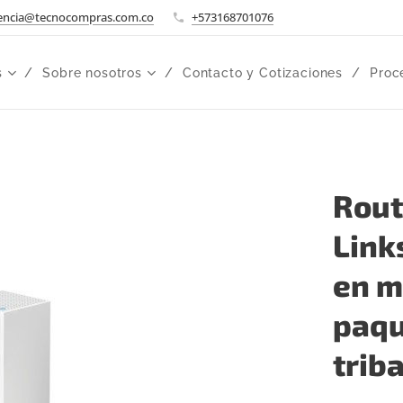
encia@tecnocompras.com.co
+573168701076
s
Sobre nosotros
Contacto y Cotizaciones
Proc
Rou
Link
en m
paqu
trib