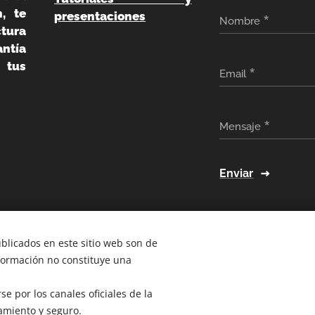
, te
presentaciones
Nombre
ura
ntía
 tus
Email
Mensaje
Enviar
ublicados en este sitio web son de
nformación no constituye una
e por los canales oficiales de la
amiento y seguro.